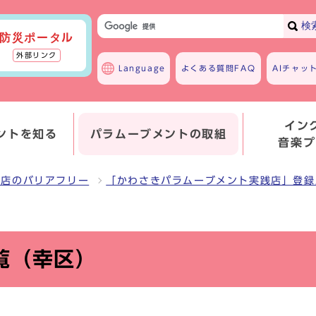
検
防災ポータル
外部リンク
Language
よくある質問
FAQ
AIチャッ
イン
ントを知る
パラムーブメントの取組
音楽プ
お店のバリアフリー
「かわさきパラムーブメント実践店」登録
覧（幸区）