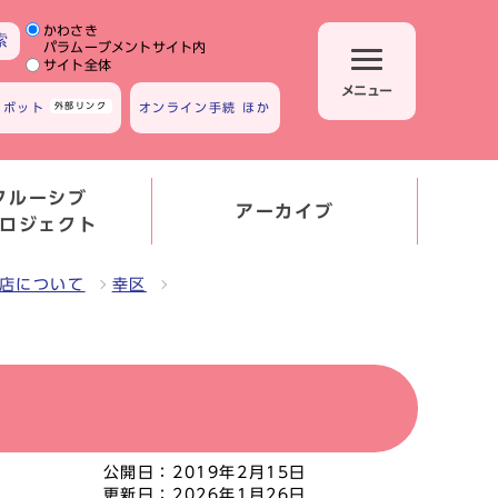
かわさき
サイト内検索の範囲
索
パラムーブメントサイト内
サイト全体
メニュー
トボット
外部リンク
オンライン手続 ほか
クルーシブ
アーカイブ
ロジェクト
店について
幸区
公開日：
2019年2月15日
更新日：
2026年1月26日