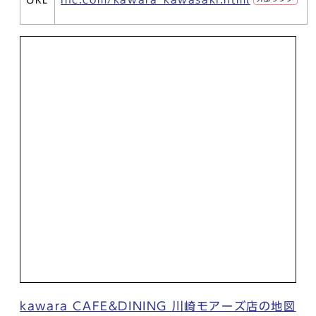
URL
inc.com/kawara_kawasaki.html
kawara CAFE&DINING 川崎モアーズ店の地図