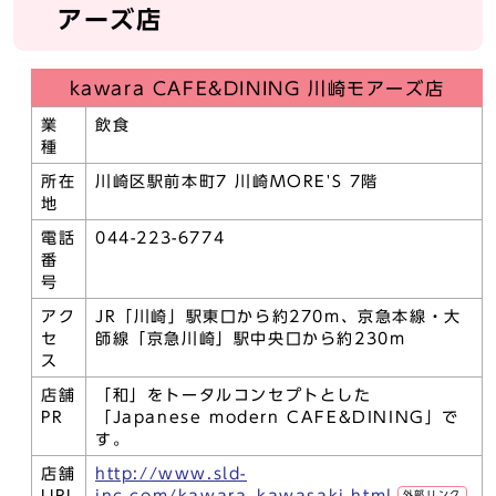
アーズ店
kawara CAFE&DINING 川崎モアーズ店
業
飲食
種
所在
川崎区駅前本町7 川崎MORE'S 7階
地
電話
044-223-6774
番
号
アク
JR「川崎」駅東口から約270m、京急本線・大
セ
師線「京急川崎」駅中央口から約230m
ス
店舗
「和」をトータルコンセプトとした
PR
「Japanese modern CAFE&DINING」で
す。
店舗
http://www.sld-
外部リンク