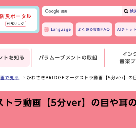
検
防災ポータル
外部リンク
Language
よくある質問
FAQ
AIチャッ
イン
ントを知る
パラムーブメントの取組
音楽プ
動画で知る
かわさきBRIDGEオーケストラ動画【5分ver】
ケストラ動画【5分ver】の目や