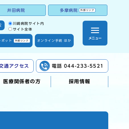
井田病院
多摩病院
外部リンク
サイト内検索の範囲
川崎病院サイト内
索
サイト全体
メニュー
トボット
オンライン手続 ほか
外部リンク
交通アクセス
電話 044-233-5521
医療関係者の方
採用情報