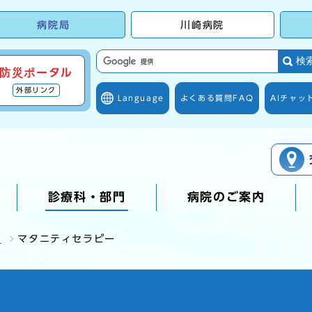
病院局
川崎病院
検
防災ポータル
外部リンク
Language
よくある質問
FAQ
AIチャッ
診療科・部門
病院のご案内
科
マタニティセラピー