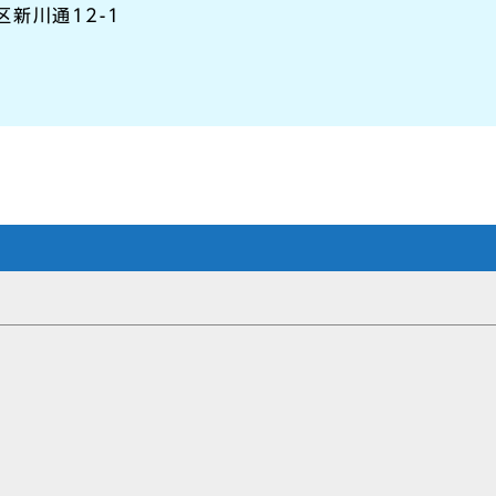
区新川通12-1
）