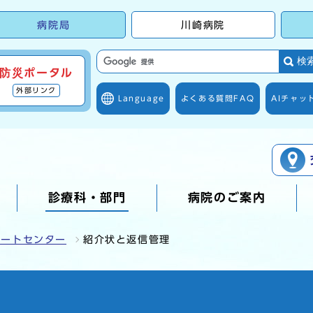
病院局
川崎病院
検
防災ポータル
外部リンク
Language
よくある質問
FAQ
AIチャッ
診療科・部門
病院のご案内
ポートセンター
紹介状と返信管理