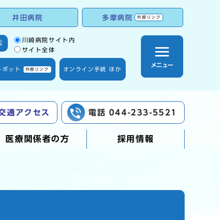
井田病院
多摩病院
外部リンク
サイト内検索の範囲
川崎病院サイト内
索
サイト全体
メニュー
トボット
オンライン手続 ほか
外部リンク
交通アクセス
電話 044-233-5521
医療関係者の方
採用情報