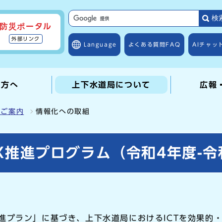
検
防災ポータル
外部リンク
Language
よくある質問
FAQ
AIチャッ
の方へ
上下水道局について
広報
のご案内
情報化への取組
X推進プログラム（令和4年度-令
進プラン」に基づき、上下水道局におけるICTを効果的