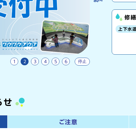
修
上下水
停止
1
2
3
4
5
6
らせ
ご注意