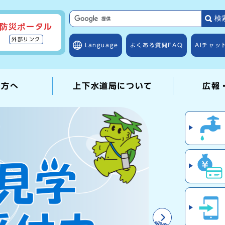
検
防災ポータル
外部リンク
Language
よくある質問
FAQ
AIチャッ
の方へ
上下水道局について
広報
便利
次へ