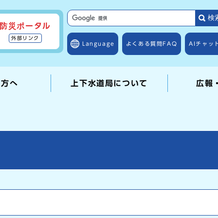
検
防災ポータル
外部リンク
Language
よくある質問
FAQ
AIチャッ
の方へ
上下水道局について
広報
て