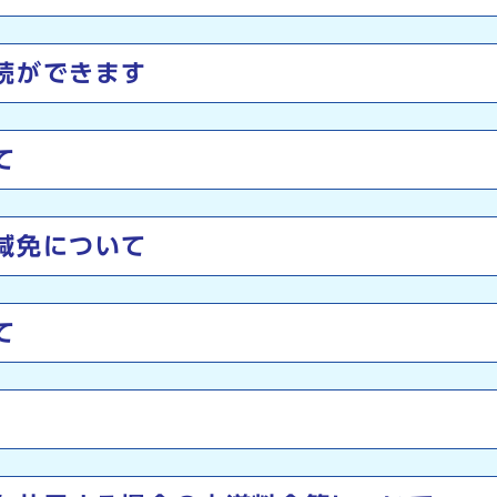
続ができます
て
減免について
て