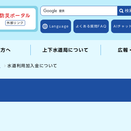
検
防災ポータル
外部リンク
Language
よくある質問
FAQ
AIチャッ
の方へ
上下水道局について
広報
て
水道利用加入金について