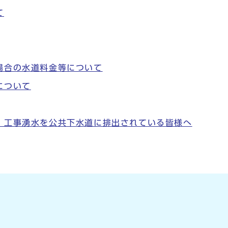
て
場合の水道料金等について
について
、工事湧水を公共下水道に排出されている皆様へ