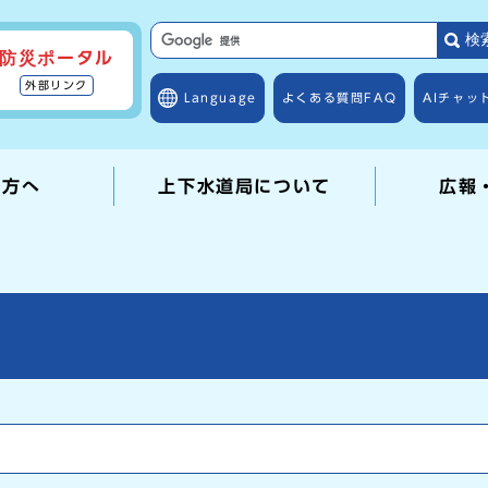
検
防災ポータル
外部リンク
Language
よくある質問
FAQ
AIチャッ
の方へ
上下水道局について
広報
て