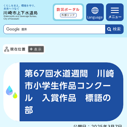
防災ポータル
外部リンク
メニュー
Language
検索
現在位置
表示
第67回水道週間 川崎
市小学生作品コンクー
ル 入賞作品 標語の
部
公開日：
2025年3月7日