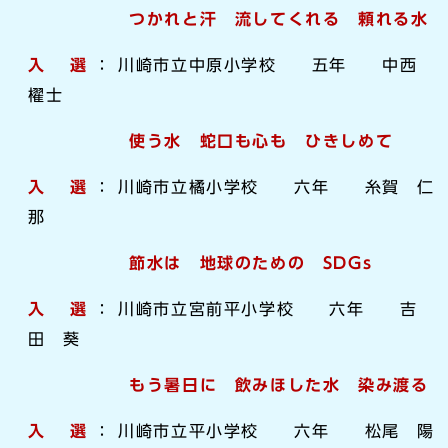
つかれと汗 流してくれる 頼れる水
入 選
： 川崎市立中原小学校 五年 中西
櫂士
使う水 蛇口も心も ひきしめて
入 選
： 川崎市立橘小学校 六年 糸賀 仁
那
節水は 地球のための SDGs
入 選
： 川崎市立宮前平小学校 六年 吉
田 葵
もう暑日に 飲みほした水 染み渡る
入 選
： 川崎市立平小学校 六年 松尾 陽