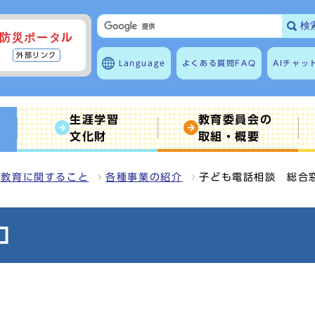
検
防災ポータル
外部リンク
Language
よくある質問
FAQ
AIチャッ
生涯学習
教育委員会の
文化財
取組・概要
の教育に関すること
各種事業の紹介
子ども電話相談 総合
口