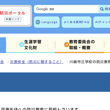
検
防災ポータル
外部リンク
Language
よくある質問
FAQ
AIチャッ
生涯学習
教育委員会の
文化財
取組・概要
安全
災害安全（防災に関すること）
川崎市立学校の防災教
た児童生徒への防災教育に取組んでいます。