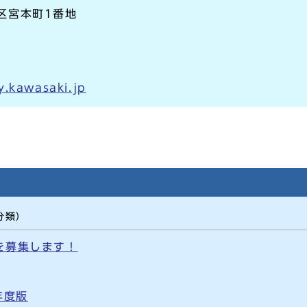
崎区宮本町1番地
y.kawasaki.jp
分類）
を募集します！
年度版