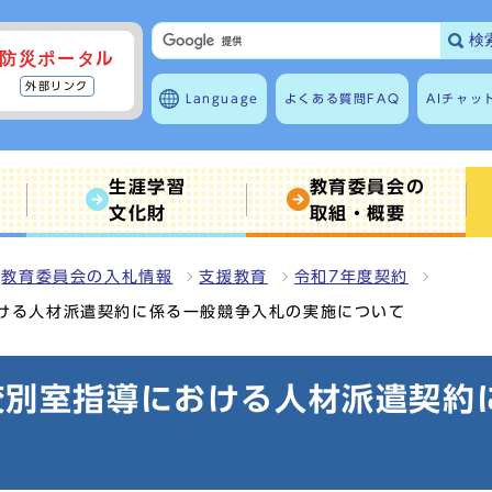
検
防災ポータル
外部リンク
Language
よくある質問
FAQ
AIチャッ
生涯学習
教育委員会の
文化財
取組・概要
教育委員会の入札情報
支援教育
令和7年度契約
ける人材派遣契約に係る一般競争入札の実施について
校別室指導における人材派遣契約