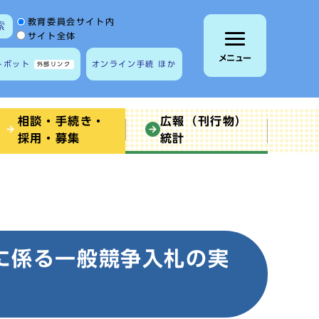
サイト内検索の範囲
教育委員会サイト内
索
サイト全体
メニュー
トボット
オンライン手続 ほか
外部リンク
相談・手続き・
広報（刊行物）
採用・募集
統計
に係る一般競争入札の実