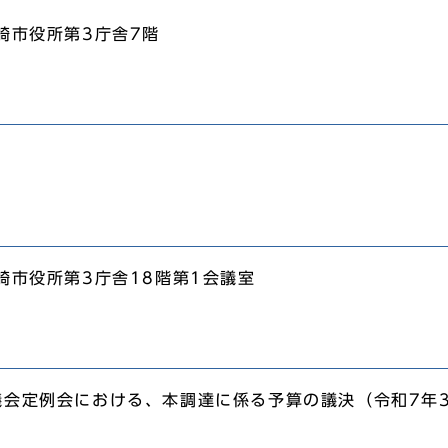
崎市役所第3庁舎7階
崎市役所第3庁舎18階第1会議室
議会定例会における、本調達に係る予算の議決（令和7年