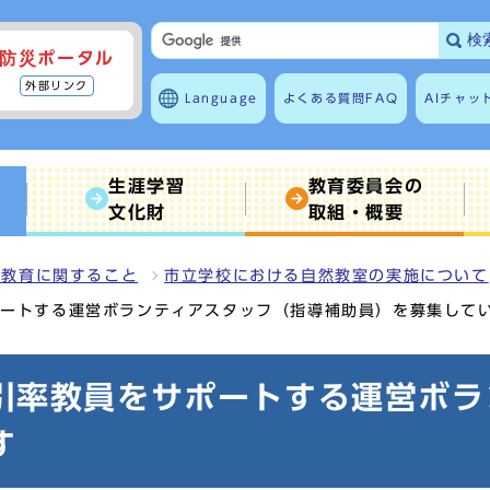
検
防災ポータル
外部リンク
Language
よくある質問
FAQ
AIチャッ
生涯学習
教育委員会の
文化財
取組・概要
の教育に関すること
市立学校における自然教室の実施について
ポートする運営ボランティアスタッフ（指導補助員）を募集して
引率教員をサポートする運営ボラ
す