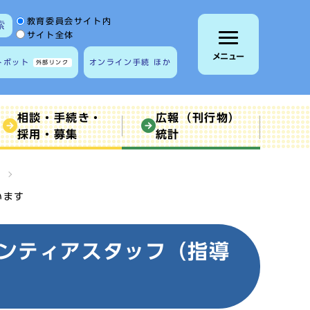
サイト内検索の範囲
教育委員会サイト内
索
サイト全体
メニュー
トボット
オンライン手続 ほか
外部リンク
相談・手続き・
広報（刊行物）
採用・募集
統計
います
ンティアスタッフ（指導