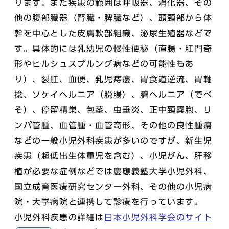
ります。また疾患の範囲は呼吸器、消化器、その
他の腹部臓器（腎臓・脾臓など）、頭頸部から体
幹を中心とした皮膚軟部組織、泌尿生殖器などで
す。具体的には乳幼児の慢性便秘（直腸・肛門奇
形やヒルシュスプルング病などの可能性もあ
り）、裂肛、血便、乳児痔瘻、胃食道逆流、胃軸
捻、ソケイヘルニア（脱腸）、臍ヘルニア（でべ
そ）、停留精巣、包茎、虫垂炎、正中頚嚢胞、リ
ンパ管腫、血管腫・血管奇形、その他の良性腫瘍
などの一般小児外科疾患が多いのですが、新生児
疾患（超低出生体重児を含む）、小児がん、肝移
植が必要な症例などでは慶應義塾大学小児外科、
国立成育医療研究センター外科、その他の小児病
院・大学病院と連携して診療を行っています。
小児外科疾患の詳細は
日本小児外科学会のサイト