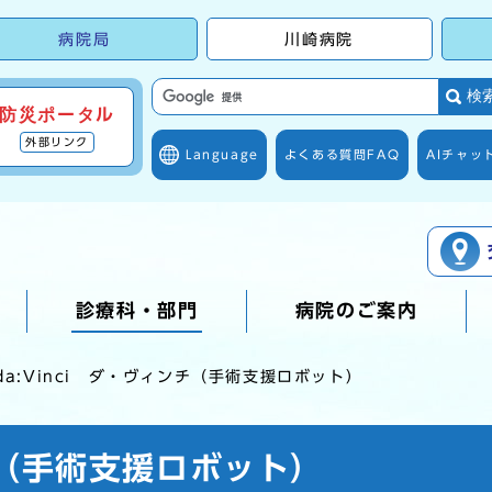
病院局
川崎病院
検
防災ポータル
外部リンク
Language
よくある質問
FAQ
AIチャッ
診療科・部門
病院のご案内
da:Vinci ダ・ヴィンチ（手術支援ロボット）
ンチ（手術支援ロボット）