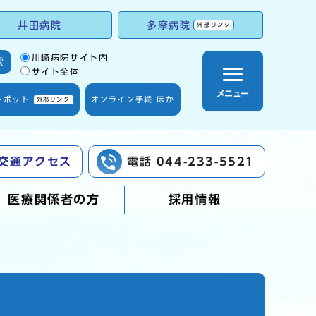
井田病院
多摩病院
外部リンク
サイト内検索の範囲
川崎病院サイト内
索
サイト全体
メニュー
トボット
オンライン手続 ほか
外部リンク
交通アクセス
電話 044-233-5521
医療関係者の方
採用情報