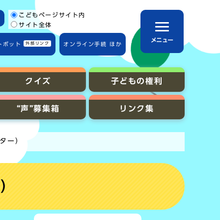
こどもページサイト内
サイト全体
メニュー
トボット
外部リンク
オンライン手続 ほか
クイズ
子どもの権利
“声”募集箱
リンク集
ンター）
ー）