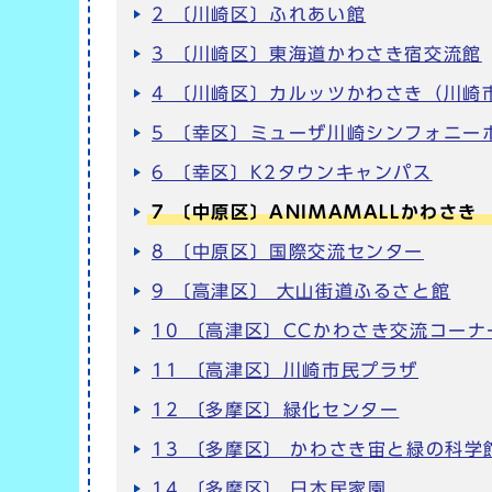
2 〔川崎区〕ふれあい館
3 〔川崎区〕東海道かわさき宿交流館
4 〔川崎区〕カルッツかわさき（川崎
5 〔幸区〕ミューザ川崎シンフォニー
6 〔幸区〕K2タウンキャンパス
7 〔中原区〕ANIMAMALLかわさき
8 〔中原区〕国際交流センター
9 〔高津区〕 大山街道ふるさと館
10 〔高津区〕CCかわさき交流コーナ
11 〔高津区〕川崎市民プラザ
12 〔多摩区〕緑化センター
13 〔多摩区〕 かわさき宙と緑の科
14 〔多摩区〕 日本民家園