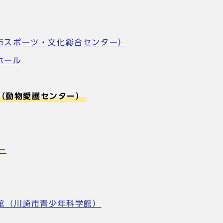
市スポーツ・文化総合センター）
ホール
 （動物愛護センター）
ー
学館（川崎市青少年科学館）