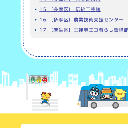
15 〔多摩区〕 伝統工芸館
16 〔多摩区〕農業技術支援センター
17 〔麻生区〕王禅寺エコ暮らし環境