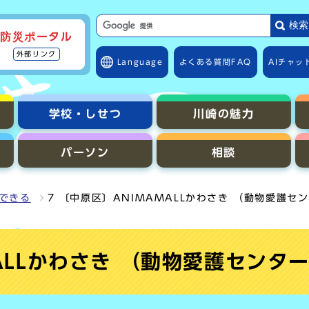
サイト内検索の範囲
検索
防災ポータル
外部リンク
Language
よくある質問
FAQ
AIチャッ
学校・しせつ
川崎の魅力
パーソン
相談
できる
7 〔中原区〕ANIMAMALLかわさき （動物愛護セ
ALLかわさき （動物愛護センタ