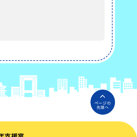
ページの
先頭へ
年支援室