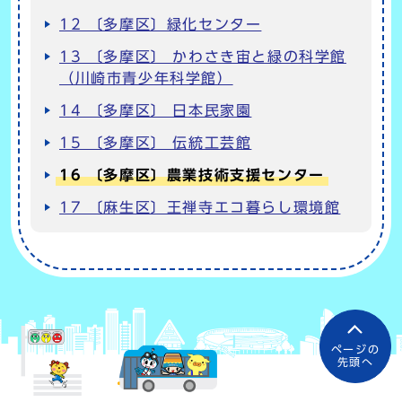
12 〔多摩区〕緑化センター
13 〔多摩区〕 かわさき宙と緑の科学館
（川崎市青少年科学館）
14 〔多摩区〕 日本民家園
15 〔多摩区〕 伝統工芸館
16 〔多摩区〕農業技術支援センター
17 〔麻生区〕王禅寺エコ暮らし環境館
ページの
先頭へ