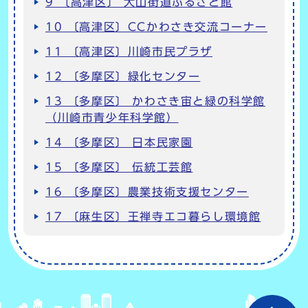
9 〔高津区〕 大山街道ふるさと館
10 〔高津区〕CCかわさき交流コーナー
11 〔高津区〕川崎市民プラザ
12 〔多摩区〕緑化センター
13 〔多摩区〕 かわさき宙と緑の科学館
（川崎市青少年科学館）
14 〔多摩区〕 日本民家園
15 〔多摩区〕 伝統工芸館
16 〔多摩区〕農業技術支援センター
17 〔麻生区〕王禅寺エコ暮らし環境館