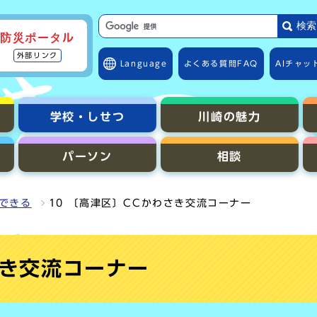
サイト内検索の範囲
検索
防災ポータル
外部リンク
Language
よくある質問
FAQ
AIチャッ
学校・しせつ
川崎の魅力
パーソン
相談
できる
10 〔高津区〕CCかわさき交流コーナー
さき交流コーナー