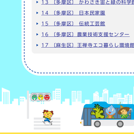
13 〔多摩区〕 かわさき宙と緑の科
14 〔多摩区〕 日本民家園
15 〔多摩区〕 伝統工芸館
16 〔多摩区〕農業技術支援センター
17 〔麻生区〕王禅寺エコ暮らし環境