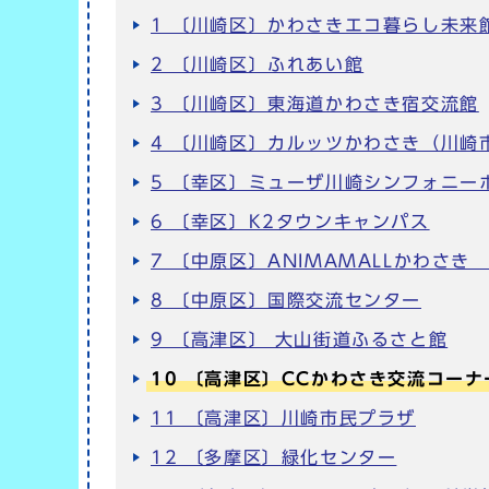
1 〔川崎区〕かわさきエコ暮らし未来
2 〔川崎区〕ふれあい館
3 〔川崎区〕東海道かわさき宿交流館
4 〔川崎区〕カルッツかわさき（川崎
5 〔幸区〕ミューザ川崎シンフォニー
6 〔幸区〕K2タウンキャンパス
7 〔中原区〕ANIMAMALLかわさき
8 〔中原区〕国際交流センター
9 〔高津区〕 大山街道ふるさと館
10 〔高津区〕CCかわさき交流コーナ
11 〔高津区〕川崎市民プラザ
12 〔多摩区〕緑化センター