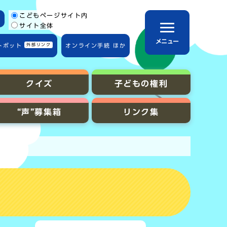
こどもページサイト内
サイト全体
メニュー
トボット
外部リンク
オンライン手続 ほか
クイズ
子どもの権利
“声”募集箱
リンク集