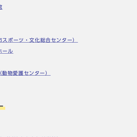
館
市スポーツ・文化総合センター）
ホール
 （動物愛護センター）
ー