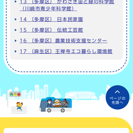
13 〔多摩区〕 かわさき宙と緑の科学館
（川崎市青少年科学館）
14 〔多摩区〕 日本民家園
15 〔多摩区〕 伝統工芸館
16 〔多摩区〕農業技術支援センター
17 〔麻生区〕王禅寺エコ暮らし環境館
ページの
先頭へ