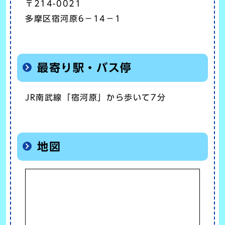
〒214-0021
多摩区宿河原6－14－1
最寄り駅・バス停
JR南武線「宿河原」から歩いて7分
地図