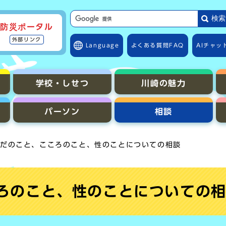
サイト内検索の範囲
検索
防災ポータル
外部リンク
Language
よくある質問
FAQ
AIチャッ
学校・しせつ
川崎の魅力
パーソン
相談
からだのこと、こころのこと、性のことについての相談
ころのこと、性のことについての