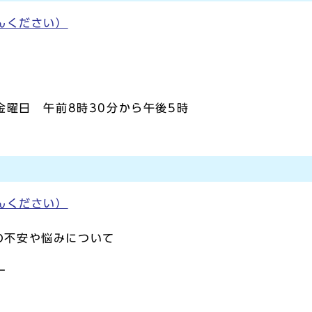
んください）
曜日 午前8時30分から午後5時
んください）
の不安や悩みについて
ー