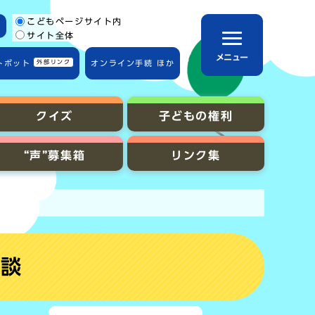
こどもページサイト内
サイト全体
メニュー
トボット
外部リンク
オンライン手続 ほか
クイズ
子どもの権利
“声”募集箱
リンク集
相談