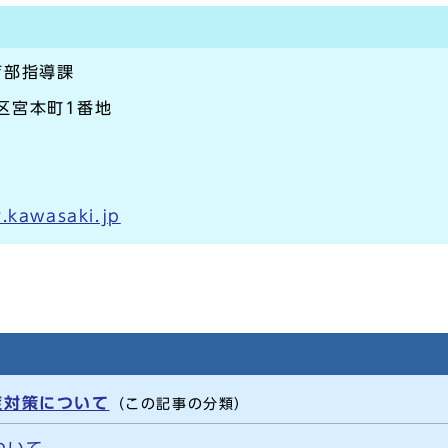
育部指導課
崎区宮本町1番地
.kawasaki.jp
症対策について
（この記事の分類）
ついて