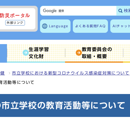
検
防災ポータル
外部リンク
Language
よくある質問
FAQ
AIチャッ
生涯学習
教育委員会の
文化財
取組・概要
保健
市立学校における新型コロナウイルス感染症対策について
育活動等について
の市立学校の教育活動等について