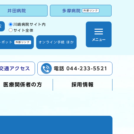
井田病院
多摩病院
外部リンク
サイト内検索の範囲
川崎病院サイト内
索
サイト全体
メニュー
トボット
オンライン手続 ほか
外部リンク
交通アクセス
電話 044-233-5521
医療関係者の方
採用情報