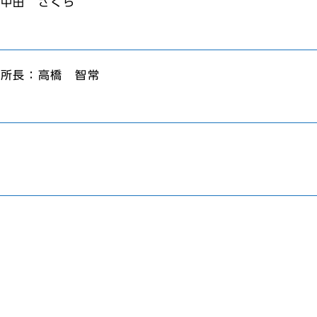
：中田 さくら
副所長：高橋 智常
孝
爾