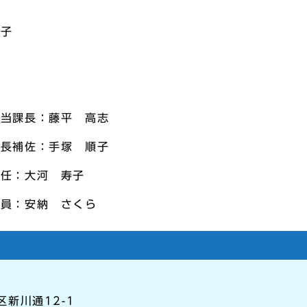
徳子
担当課長：藤平 高志
課長補佐：手塚 順子
主任：大河 寿子
職員：安納 さくら
区新川通12-1