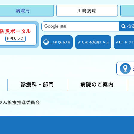
病院局
川崎病院
検
防災ポータル
外部リンク
Language
よくある質問
FAQ
AIチャッ
診療科・部門
病院のご案内
がん診療推進委員会