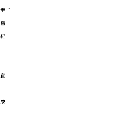
 圭子
 智
勇紀
修
忠宜
弘成
子