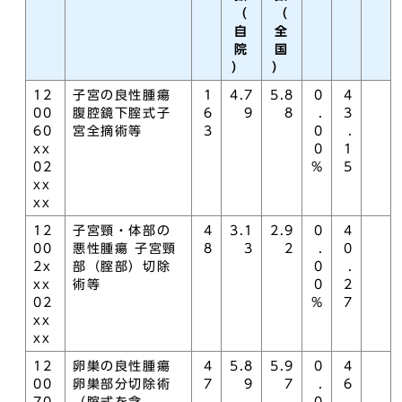
（
（
自
全
院
国
）
）
12
子宮の良性腫瘍
1
4.7
5.8
0
4
00
腹腔鏡下腟式子
6
9
8
.
3
60
宮全摘術等
3
0
.
xx
0
1
02
%
5
xx
xx
12
子宮頸・体部の
4
3.1
2.9
0
4
00
悪性腫瘍 子宮頸
8
3
2
.
0
2x
部（腟部）切除
0
.
xx
術等
0
2
02
%
7
xx
xx
12
卵巣の良性腫瘍
4
5.8
5.9
0
4
00
卵巣部分切除術
7
9
7
.
6