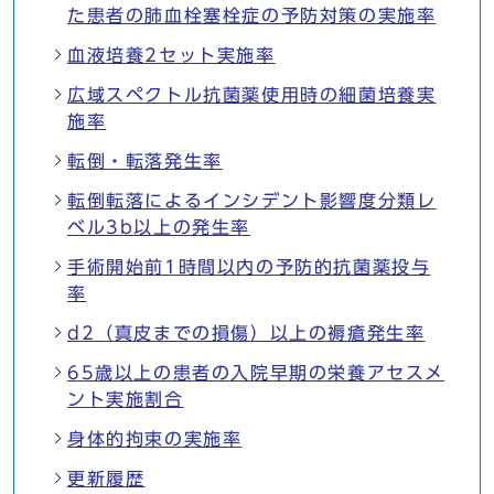
た患者の肺血栓塞栓症の予防対策の実施率
血液培養2セット実施率
広域スペクトル抗菌薬使用時の細菌培養実
施率
転倒・転落発生率
転倒転落によるインシデント影響度分類レ
ベル3b以上の発生率
手術開始前1時間以内の予防的抗菌薬投与
率
d2（真皮までの損傷）以上の褥瘡発生率
65歳以上の患者の入院早期の栄養アセスメ
ント実施割合
身体的拘束の実施率
更新履歴