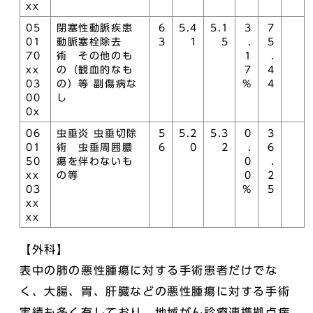
xx
05
閉塞性動脈疾患
6
5.4
5.1
3
7
01
動脈塞栓除去
3
1
5
.
5
70
術 その他のも
1
.
xx
の（観血的なも
7
4
03
の）等 副傷病な
%
4
00
し
0x
06
虫垂炎 虫垂切除
5
5.2
5.3
0
3
01
術 虫垂周囲膿
6
0
2
.
6
50
瘍を伴わないも
0
.
xx
の等
0
2
03
%
5
xx
xx
【外科】
表中の肺の悪性腫瘍に対する手術患者だけでな
く、大腸、胃、肝臓などの悪性腫瘍に対する手術
実績も多く有しており、地域がん診療連携拠点病