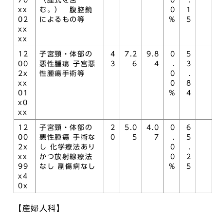
70
（腟式を含
0
.
xx
む。） 腹腔鏡
0
1
02
によるもの等
%
5
xx
xx
12
子宮頸・体部の
4
7.2
9.8
0
5
00
悪性腫瘍 子宮悪
3
6
4
.
3
2x
性腫瘍手術等
0
.
xx
0
8
01
%
4
x0
xx
12
子宮頸・体部の
2
5.0
4.0
0
6
00
悪性腫瘍 手術な
0
5
7
.
5
2x
し 化学療法あり
0
.
xx
かつ放射線療法
0
2
99
なし 副傷病なし
%
5
x4
0x
【産婦人科】