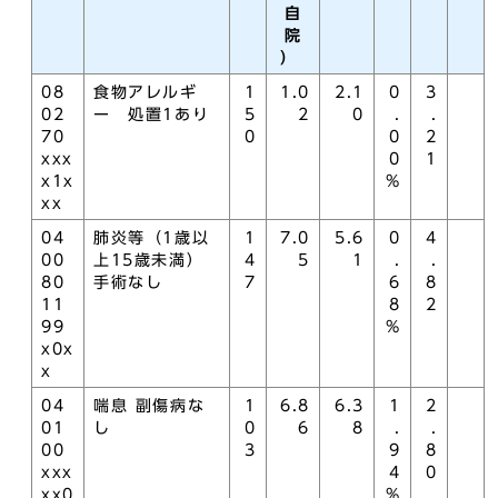
自
院
）
08
食物アレルギ
1
1.0
2.1
0
3
02
ー 処置1あり
5
2
0
.
.
70
0
0
2
xxx
0
1
x1x
%
xx
04
肺炎等（1歳以
1
7.0
5.6
0
4
00
上15歳未満）
4
5
1
.
.
80
手術なし
7
6
8
11
8
2
99
%
x0x
x
04
喘息 副傷病な
1
6.8
6.3
1
2
01
し
0
6
8
.
.
00
3
9
8
xxx
4
0
xx0
%