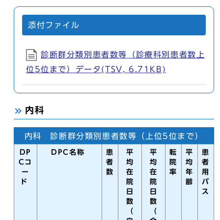
添付ファイル
診断群分類別患者数等（診療科別患者数上
位5位まで）データ(TSV, 6.71KB)
内科
内科 診断群分類別患者数等（上位5位まで）
DP
DPC名称
患
平
平
転
平
患
Cコ
者
均
均
院
均
者
ー
数
在
在
率
年
用
ド
院
院
齢
パ
日
日
ス
数
数
（
（