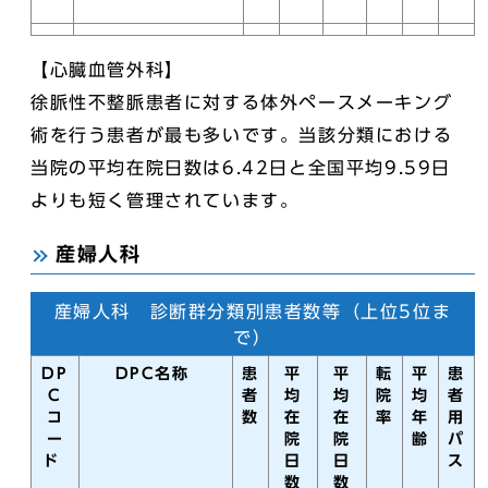
【心臓血管外科】
徐脈性不整脈患者に対する体外ペースメーキング
術を行う患者が最も多いです。当該分類における
当院の平均在院日数は6.42日と全国平均9.59日
よりも短く管理されています。
産婦人科
産婦人科 診断群分類別患者数等（上位5位ま
で）
DP
DPC名称
患
平
平
転
平
患
C
者
均
均
院
均
者
コ
数
在
在
率
年
用
ー
院
院
齢
パ
ド
日
日
ス
数
数