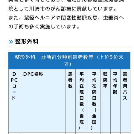
院として川崎市のがん診療に貢献しています。
また、鼠経ヘルニアや閉塞性動脈疾患、虫垂炎へ
の手術も多く実施しています。
整形外科
整形外科 診断群分類別患者数等（上位5位ま
で）
D
DPC名称
患
平
平
転
平
患
PC
者
均
均
院
均
者
コ
数
在
在
率
年
用
ー
院
院
齢
パ
ド
日
日
ス
数
数
（
（
自
全
院
国
）
）