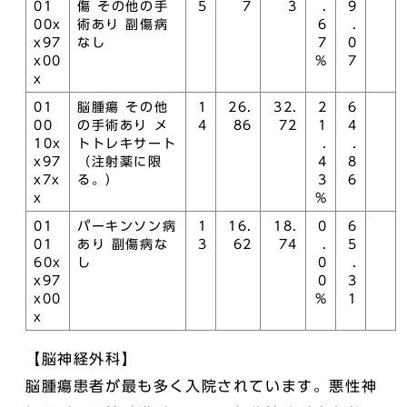
01
傷 その他の手
5
7
3
.
9
00x
術あり 副傷病
6
.
x97
なし
7
0
x00
%
7
x
01
脳腫瘍 その他
1
26.
32.
2
6
00
の手術あり メ
4
86
72
1
4
10x
トトレキサート
.
.
x97
（注射薬に限
4
8
x7x
る。）
3
6
x
%
01
パーキンソン病
1
16.
18.
0
6
01
あり 副傷病な
3
62
74
.
5
60x
し
0
.
x97
0
3
x00
%
1
x
【脳神経外科】
脳腫瘍患者が最も多く入院されています。悪性神