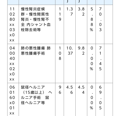
）
）
11
慢性腎炎症候
1
1.3
3.8
5
7
02
群・慢性間質性
1
7
2
.
0
80
腎炎・慢性腎不
9
8
.
xx
全 内シャント血
8
0
03
栓除去術等
%
3
x0
xx
04
肺の悪性腫瘍 肺
1
10.
9.8
0
7
00
悪性腫瘍手術
0
37
2
.
1
40
8
0
.
xx
0
4
02
%
5
x0
xx
06
鼠径ヘルニア
9
4.5
4.5
0
6
01
（15歳以上） ヘ
6
6
4
.
9
60
ルニア手術 鼠
0
.
x0
径ヘルニア等
0
0
01
%
5
xx