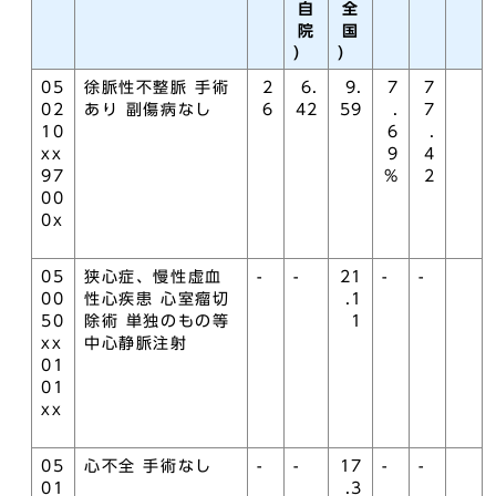
自
全
院
国
）
）
05
徐脈性不整脈 手術
2
6.
9.
7
7
02
あり 副傷病なし
6
42
59
.
7
10
6
.
xx
9
4
97
%
2
00
0x
05
狭心症、慢性虚血
-
-
21
-
-
00
性心疾患 心室瘤切
.1
50
除術 単独のもの等
1
xx
中心静脈注射
01
01
xx
05
心不全 手術なし
-
-
17
-
-
01
.3