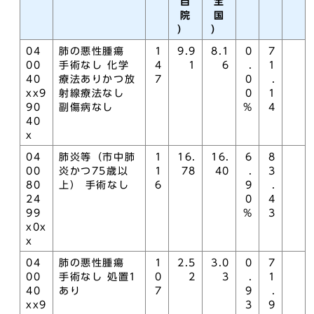
自
全
院
国
）
）
04
肺の悪性腫瘍
1
9.9
8.1
0
7
00
手術なし 化学
4
1
6
.
1
40
療法ありかつ放
7
0
.
xx9
射線療法なし
0
1
90
副傷病なし
%
4
40
x
04
肺炎等（市中肺
1
16.
16.
6
8
00
炎かつ75歳以
1
78
40
.
3
80
上） 手術なし
6
9
.
24
0
4
99
%
3
x0x
x
04
肺の悪性腫瘍
1
2.5
3.0
0
7
00
手術なし 処置1
0
2
3
.
1
40
あり
7
9
.
xx9
3
9