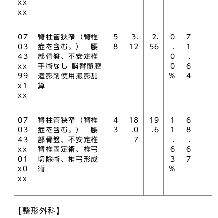
xx
xx
07
脊柱管狭窄（脊椎
5
3.
2.
0
7
03
症を含む。） 腰
8
12
56
.
1
43
部骨盤、不安定椎
0
.
xx
手術なし 脳脊髄腔
0
6
99
造影剤使用撮影加
%
4
x1
算
xx
07
脊柱管狭窄（脊椎
4
18
19
1
6
03
症を含む。） 腰
3
.0
.6
1
8
43
部骨盤、不安定椎
7
.
.
xx
脊椎固定術、椎弓
6
6
01
切除術、椎弓形成
3
7
x0
術
%
xx
【整形外科】