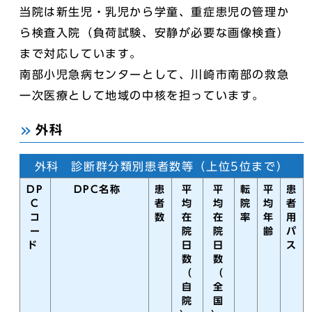
当院は新生児・乳児から学童、重症患児の管理か
ら検査入院（負荷試験、安静が必要な画像検査）
まで対応しています。
南部小児急病センターとして、川崎市南部の救急
一次医療として地域の中核を担っています。
外科
外科 診断群分類別患者数等（上位5位まで）
DP
DPC名称
患
平
平
転
平
患
C
者
均
均
院
均
者
コ
数
在
在
率
年
用
ー
院
院
齢
パ
ド
日
日
ス
数
数
（
（
自
全
院
国