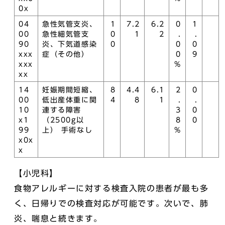
0x
04
急性気管支炎、
1
7.2
6.2
0
1
00
急性細気管支
0
1
2
.
.
90
炎、下気道感染
0
0
0
xxx
症（その他）
0
9
xxx
%
xx
14
妊娠期間短縮、
8
4.4
6.1
2
0
00
低出産体重に関
4
8
1
.
.
10
連する障害
3
0
x1
（2500g以
8
0
99
上） 手術なし
%
x0x
x
【小児科】
食物アレルギーに対する検査入院の患者が最も多
く、日帰りでの検査対応が可能です。次いで、肺
炎、喘息と続きます。