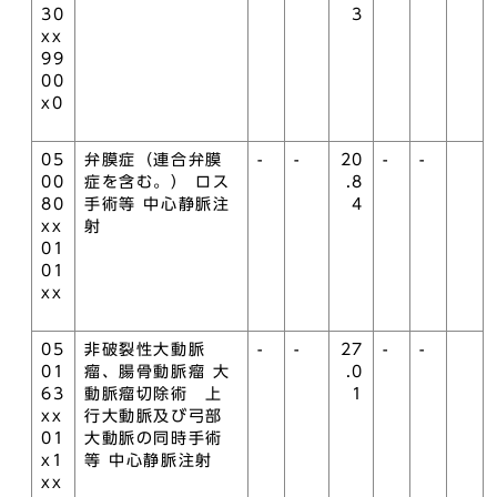
30
3
xx
99
00
x0
05
弁膜症（連合弁膜
-
-
20
-
-
00
症を含む。） ロス
.8
80
手術等 中心静脈注
4
xx
射
01
01
xx
05
非破裂性大動脈
-
-
27
-
-
01
瘤、腸骨動脈瘤 大
.0
63
動脈瘤切除術 上
1
xx
行大動脈及び弓部
01
大動脈の同時手術
x1
等 中心静脈注射
xx