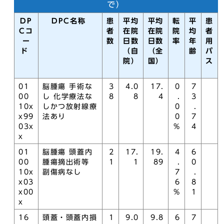
で）
DP
DPC名称
患
平均
平均
転
平
患
Cコ
者
在院
在院
院
均
者
ー
数
日数
日数
率
年
用
ド
（自
（全
齢
パ
院）
国）
ス
01
脳腫瘍 手術な
3
4.0
17.
0
7
00
し 化学療法な
8
8
4
.
3
10x
しかつ放射線療
0
.
x99
法あり
0
7
03x
%
4
x
01
脳腫瘍 頭蓋内
2
17.
19.
4
6
00
腫瘍摘出術等
1
1
89
.
0
10x
副傷病なし
7
.
x03
6
8
x00
%
1
x
16
頭蓋・頭蓋内損
1
9.0
9.8
6
7