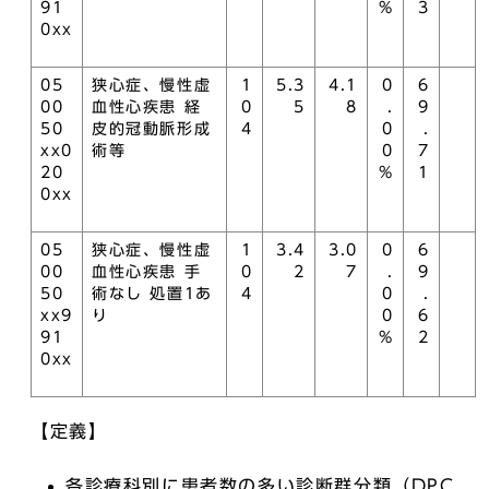
91
%
3
0xx
05
狭心症、慢性虚
1
5.3
4.1
0
6
00
血性心疾患 経
0
5
8
.
9
50
皮的冠動脈形成
4
0
.
xx0
術等
0
7
20
%
1
0xx
05
狭心症、慢性虚
1
3.4
3.0
0
6
00
血性心疾患 手
0
2
7
.
9
50
術なし 処置1あ
4
0
.
xx9
り
0
6
91
%
2
0xx
【定義】
各診療科別に患者数の多い診断群分類（DPC