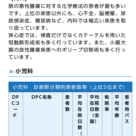
肺の悪性腫瘍に対する化学療法の患者が最も多い
です。上位の疾患以外にも、心不全、脳梗塞、尿
路感染症、糖尿病など、内科では幅広い疾患を取
り扱っています。
狭心症では、検査だけでなくカテーテルを用いた
冠動脈形成術も多く行っています。また、小腸大
腸の良性腫瘍疾患へのポリープ切除術も多く行っ
ています。
小児科
小児科 診断群分類別患者数等（上位5位まで）
DP
DPC名称
患
平
平均
転
平
患
Cコ
者
均
在院
院
均
者
ー
数
在
日数
率
年
用
ド
院
（全
齢
パ
日
国）
ス
数
（