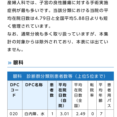
産婦人科では、子宮の良性腫瘍に対する手術実施
症例が最も多いです。当該分類における当院の平
均在院日数は4.79日と全国平均5.88日よりも短
く管理されています。
なお、通常分娩も多く取り扱っていますが、本集
計の対象からは除外されており、本表には出てい
ません。
眼科
眼科 診断群分類別患者数等（上位5位まで）
DPC
DPC名称
患
平均
平均
転
平
患
コー
者
在院
在院
院
均
者
ド
数
日数
日数
率
年
用
（自
（全
齢
パ
院）
国）
ス
020
白内障、水
1
3.01
2.49
0
7