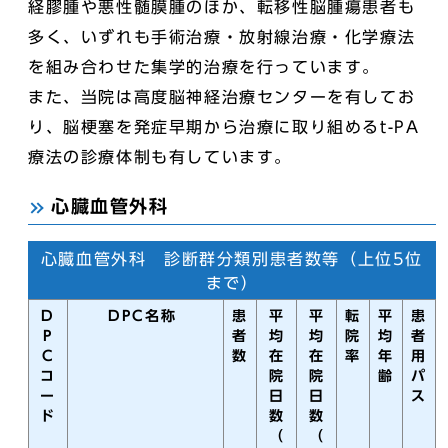
経膠腫や悪性髄膜腫のほか、転移性脳腫瘍患者も
多く、いずれも手術治療・放射線治療・化学療法
を組み合わせた集学的治療を行っています。
また、当院は高度脳神経治療センターを有してお
り、脳梗塞を発症早期から治療に取り組めるt-PA
療法の診療体制も有しています。
心臓血管外科
心臓血管外科 診断群分類別患者数等（上位5位
まで）
D
DPC名称
患
平
平
転
平
患
P
者
均
均
院
均
者
C
数
在
在
率
年
用
コ
院
院
齢
パ
ー
日
日
ス
ド
数
数
（
（