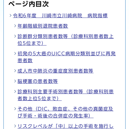
ページ内目次
令和6年度 川崎市立川崎病院 病院指標
年齢階級別退院患者数
診断群分類別患者数等（診療科別患者数上
位5位まで）
初発の5大癌のUICC病期分類別並びに再発
患者数
成人市中肺炎の重症度別患者数等
脳梗塞の患者数等
診療科別主要手術別患者数等（診療科別患
者数上位5位まで）
その他（DIC、敗血症、その他の真菌症及
び手術・術後の合併症の発生率）
リスクレベルが「中」以上の手術を施行し