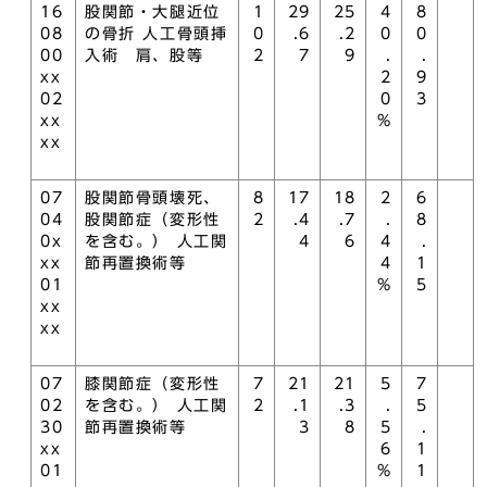
16
股関節・大腿近位
1
29
25
4
8
08
の骨折 人工骨頭挿
0
.6
.2
0
0
00
入術 肩、股等
2
7
9
.
.
xx
2
9
02
0
3
xx
%
xx
07
股関節骨頭壊死、
8
17
18
2
6
04
股関節症（変形性
2
.4
.7
.
8
0x
を含む。） 人工関
4
6
4
.
xx
節再置換術等
4
1
01
%
5
xx
xx
07
膝関節症（変形性
7
21
21
5
7
02
を含む。） 人工関
2
.1
.3
.
5
30
節再置換術等
3
8
5
.
xx
6
1
01
%
1