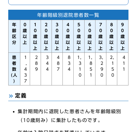
年齢階級別退院患者数一覧
年
0
1
2
3
4
5
6
7
8
9
齢
歳
0
0
0
0
0
0
0
0
0
区
以
歳
歳
歳
歳
歳
歳
歳
歳
歳
分
上
以
以
以
以
以
以
以
以
以
上
上
上
上
上
上
上
上
上
患
1
2
3
4
8
1,
1,
3,
2,
4
者
,
8
4
8
3
3
8
2
1
1
数
4
9
4
7
4
1
5
9
5
1
(人
3
0
1
0
0
)
7
定義
集計期間内に退院した患者さんを年齢階級別
（10歳刻み）に集計したものです。