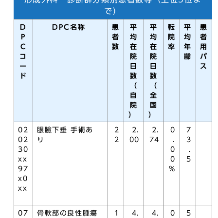
で）
D
DPC名称
患
平
平
転
平
患
P
者
均
均
院
均
者
C
数
在
在
率
年
用
コ
院
院
齢
パ
ー
日
日
ス
ド
数
数
（
（
自
全
院
国
）
）
02
眼瞼下垂 手術あ
2
2.
2.
0
7
02
り
2
00
74
.
3
30
0
.
xx
0
5
97
%
x0
xx
07
骨軟部の良性腫瘍
1
4.
4.
0
5