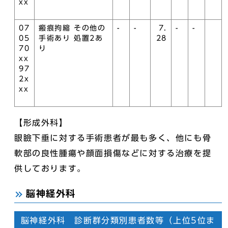
xx
07
瘢痕拘縮 その他の
-
-
7.
-
-
05
手術あり 処置2あ
28
70
り
xx
97
2x
xx
【形成外科】
眼瞼下垂に対する手術患者が最も多く、他にも骨
軟部の良性腫瘍や顔面損傷などに対する治療を提
供しております。
脳神経外科
脳神経外科 診断群分類別患者数等（上位5位ま