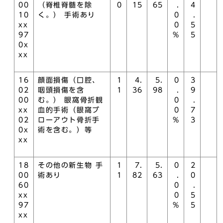
00
（脊椎脊髄を除
0
15
65
.
4
10
く。） 手術あり
0
.
xx
0
5
97
%
5
0x
xx
16
顔面損傷（口腔、
1
4.
5.
0
3
02
咽頭損傷を含
1
36
98
.
9
00
む。） 眼窩骨折観
0
.
xx
血的手術（眼窩ブ
0
7
02
ローアウト骨折手
%
3
0x
術を含む。）等
xx
18
その他の新生物 手
1
7.
5.
0
2
00
術あり
1
82
63
.
0
60
0
.
xx
0
5
97
%
5
xx