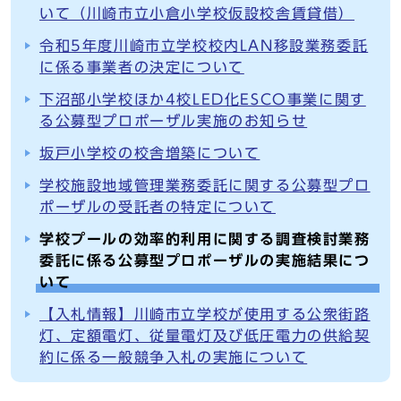
いて（川崎市立小倉小学校仮設校舎賃貸借）
令和5年度川崎市立学校校内LAN移設業務委託
に係る事業者の決定について
下沼部小学校ほか4校LED化ESCO事業に関す
る公募型プロポーザル実施のお知らせ
坂戸小学校の校舎増築について
学校施設地域管理業務委託に関する公募型プロ
ポーザルの受託者の特定について
学校プールの効率的利用に関する調査検討業務
委託に係る公募型プロポーザルの実施結果につ
いて
【入札情報】川崎市立学校が使用する公衆街路
灯、定額電灯、従量電灯及び低圧電力の供給契
約に係る一般競争入札の実施について