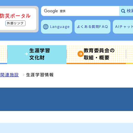
検
防災ポータル
外部リンク
Language
よくある質問
FAQ
AIチャッ
生涯学習
教育委員会の
文化財
取組・概要
育関連施設
生涯学習情報