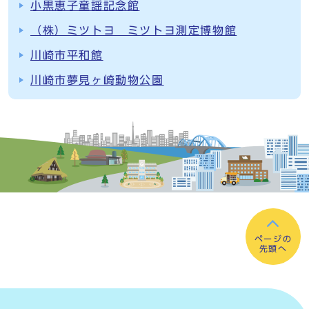
小黒恵子童謡記念館
（株）ミツトヨ ミツトヨ測定博物館
川崎市平和館
川崎市夢見ヶ崎動物公園
ページの
先頭へ