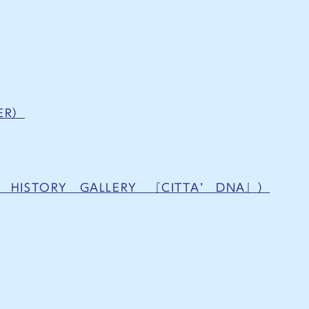
ER）
ISTORY GALLERY 『CITTA’ DNA』）