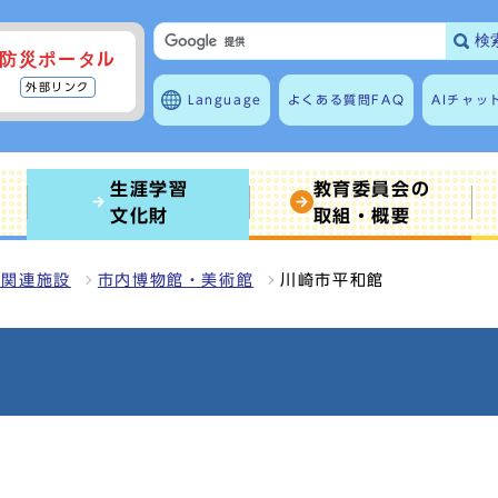
検
防災ポータル
外部リンク
Language
よくある質問
FAQ
AIチャッ
生涯学習
教育委員会の
文化財
取組・概要
育関連施設
市内博物館・美術館
川崎市平和館