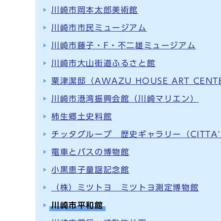
川崎市岡本太郎美術館
川崎市市民ミュージアム
川崎市藤子・F・不二雄ミュージアム
川崎市大山街道ふるさと館
粟津潔邸（AWAZU HOUSE ART CENT
川崎市港湾振興会館（川崎マリエン）
柿生郷土史料館
チッタグループ 歴史ギャラリー（CITTA' H
電車とバスの博物館
小黒恵子童謡記念館
（株）ミツトヨ ミツトヨ測定博物館
川崎市平和館