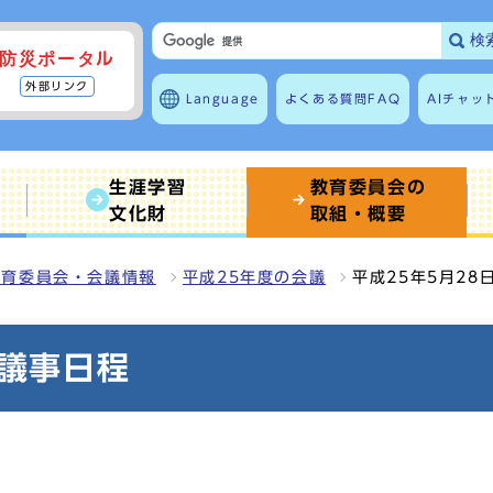
検
防災ポータル
外部リンク
Language
よくある質問
FAQ
AIチャッ
生涯学習
教育委員会の
文化財
取組・概要
教育委員会・会議情報
平成25年度の会議
平成25年5月28
会議事日程