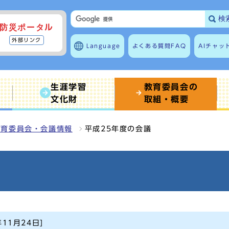
検
防災ポータル
外部リンク
Language
よくある質問
FAQ
AIチャッ
生涯学習
教育委員会の
文化財
取組・概要
教育委員会・会議情報
平成25年度の会議
年11月24日]