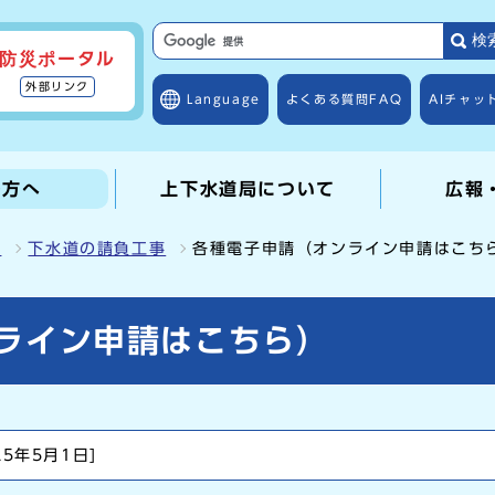
検
防災ポータル
外部リンク
Language
よくある質問
FAQ
AIチャッ
の方へ
上下水道局について
広報
連
下水道の請負工事
各種電子申請（オンライン申請はこち
ライン申請はこちら）
25年5月1日]