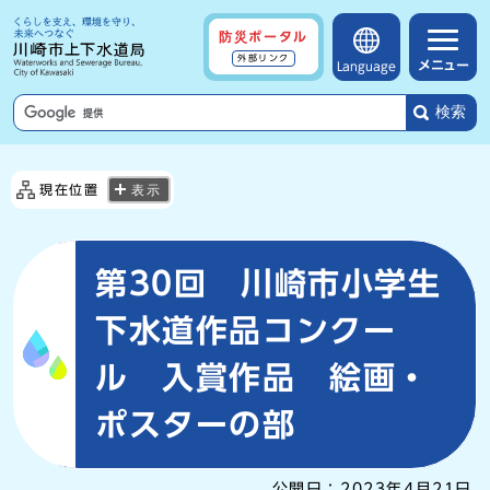
防災ポータル
外部リンク
メニュー
Language
検索
現在位置
表示
第30回 川崎市小学生
下水道作品コンクー
ル 入賞作品 絵画・
ポスターの部
公開日：
2023年4月21日