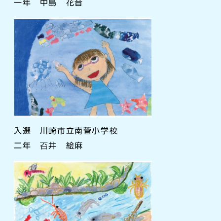
一年 中島 花音
入選 川崎市立南菅小学校
二年 䂖井 絵麻