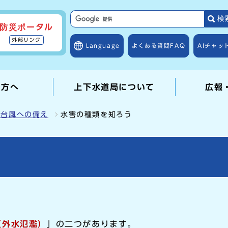
検
防災ポータル
外部リンク
Language
よくある質問
FAQ
AIチャッ
の方へ
上下水道局について
広報
・台風への備え
水害の種類を知ろう
（外水氾濫）
」の二つがあります。