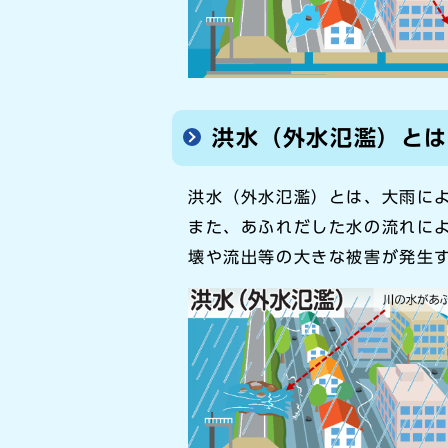
洪水（外水氾濫）と
洪水（外水氾濫）とは、大雨に
また、あふれだした水の流れに
壊や流出等の大きな被害が発生