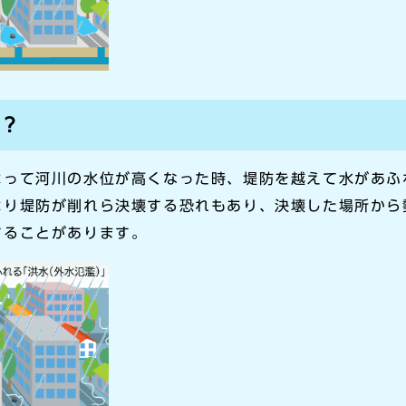
は？
よって河川の水位が高くなった時、堤防を越えて水があふ
より堤防が削れら決壊する恐れもあり、決壊した場所から
することがあります。