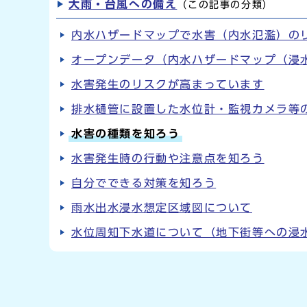
大雨・台風への備え
（この記事の分類）
内水ハザードマップで水害（内水氾濫）の
オープンデータ（内水ハザードマップ（浸
水害発生のリスクが高まっています
排水樋管に設置した水位計・監視カメラ等
水害の種類を知ろう
水害発生時の行動や注意点を知ろう
自分でできる対策を知ろう
雨水出水浸水想定区域図について
水位周知下水道について（地下街等への浸