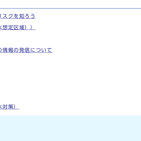
リスクを知ろう
水想定区域））
の情報の発信について
水対策）