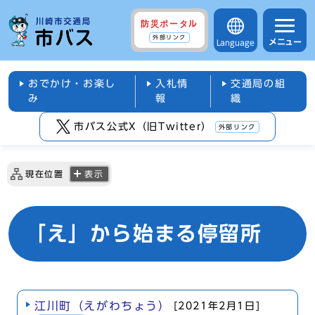
防災ポータル
外部リンク
メニュー
Language
おでかけ・お楽し
入札情
交通局の組
み
報
織
市バス公式X（旧Twitter）
外部リンク
現在位置
表示
「え」から始まる停留所
江川町（えがわちょう）
[2021年2月1日]