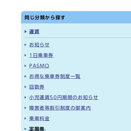
同じ分類から探す
運賃
お知らせ
1日乗車券
PASMO
お得な乗車券制度一覧
回数券
小児運賃50円期間のお知らせ
障害者等割引制度の御案内
乗車料金
定期券