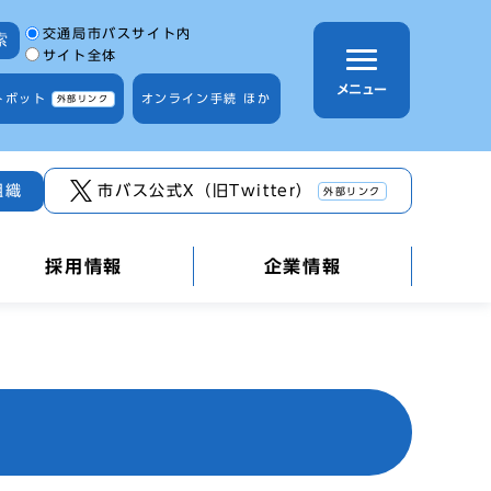
サイト内検索の範囲
交通局市バスサイト内
索
サイト全体
メニュー
トボット
オンライン手続 ほか
外部リンク
組織
市バス公式X（旧Twitter）
外部リンク
採用情報
企業情報