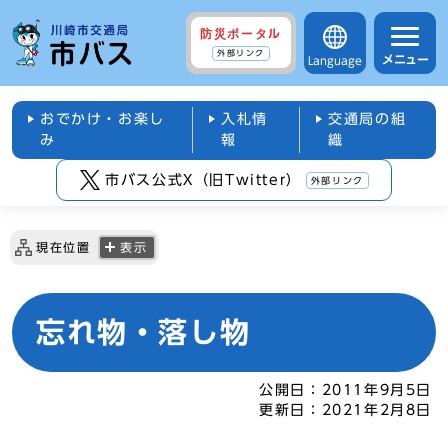
防災ポータル
外部リンク
メニュー
Language
おでかけ・お楽し
入札情
交通局の組
み
報
織
市バス公式X（旧Twitter）
外部リンク
現在位置
表示
忘れ物・落し物
公開日：
2011年9月5日
更新日：
2021年2月8日