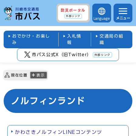
防災ポータル
外部リンク
メニュー
Language
おでかけ・お楽し
入札情
交通局の組
み
報
織
市バス公式X（旧Twitter）
外部リンク
現在位置
表示
ノルフィンランド
かわさきノルフィンLINEコンテンツ