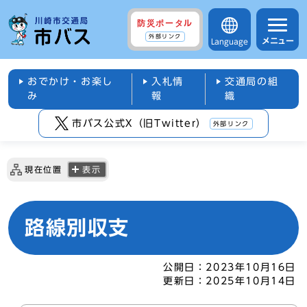
防災ポータル
外部リンク
メニュー
Language
おでかけ・お楽し
入札情
交通局の組
み
報
織
市バス公式X（旧Twitter）
外部リンク
現在位置
表示
路線別収支
公開日：
2023年10月16日
更新日：
2025年10月14日