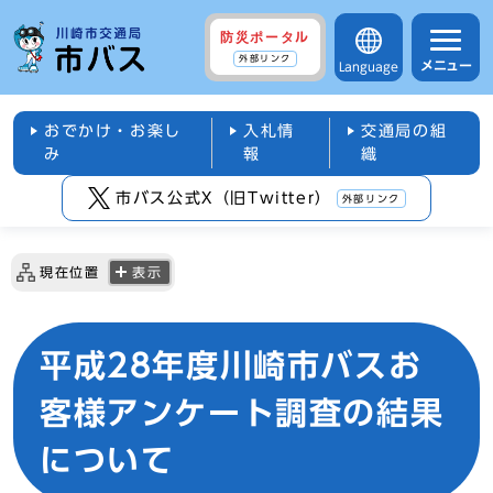
防災ポータル
外部リンク
メニュー
Language
おでかけ・お楽し
入札情
交通局の組
み
報
織
市バス公式X（旧Twitter）
外部リンク
現在位置
表示
平成28年度川崎市バスお
客様アンケート調査の結果
について