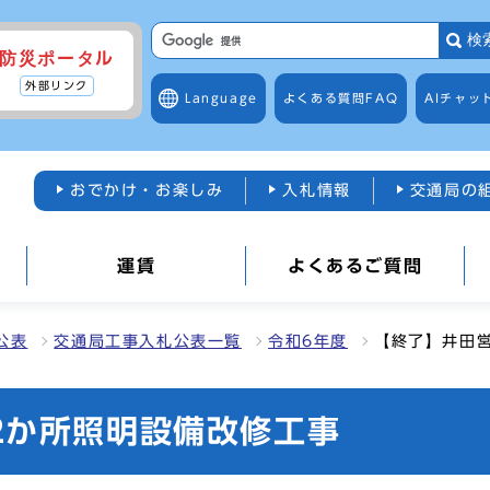
検
防災ポータル
外部リンク
Language
よくある質問
FAQ
AIチャッ
おでかけ・お楽しみ
入札情報
交通局の
運賃
よくあるご質問
公表
交通局工事入札公表一覧
令和6年度
【終了】井田
2か所照明設備改修工事