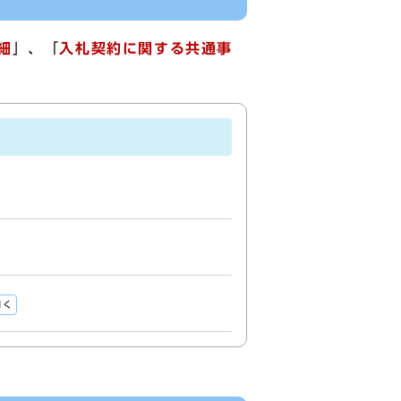
細
」、「
入札契約に関する共通事
開く