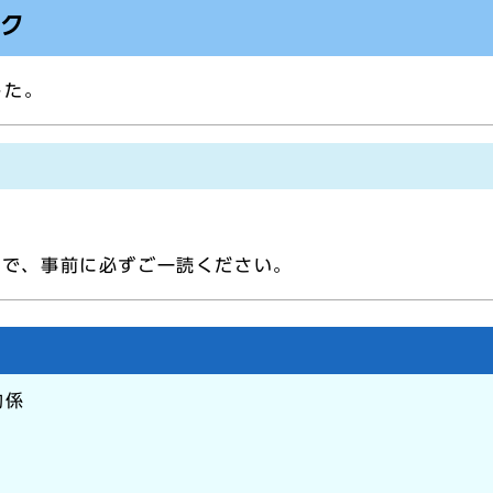
ンク
した。
ので、事前に必ずご一読ください。
約係