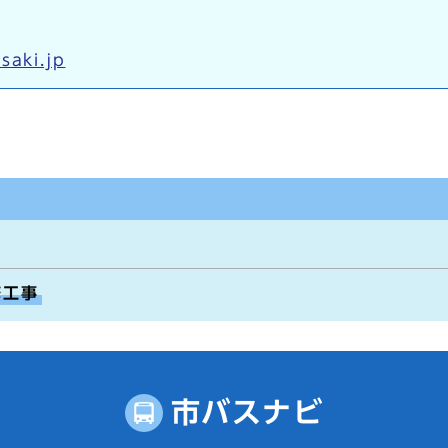
saki.jp
修工事
市バスナビ