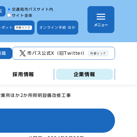
サイト内検索の範囲
交通局市バスサイト内
索
サイト全体
メニュー
トボット
オンライン手続 ほか
外部リンク
組織
市バス公式X（旧Twitter）
外部リンク
採用情報
企業情報
営業所ほか2か所照明設備改修工事