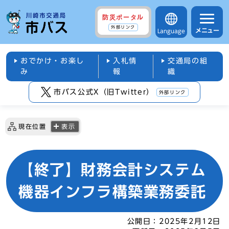
防災ポータル
外部リンク
メニュー
Language
おでかけ・お楽し
入札情
交通局の組
み
報
織
市バス公式X（旧Twitter）
外部リンク
現在位置
表示
【終了】財務会計システム
機器インフラ構築業務委託
公開日：
2025年2月12日