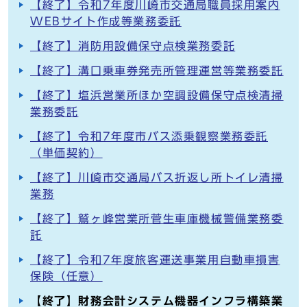
【終了】令和7年度川崎市交通局職員採用案内
WEBサイト作成等業務委託
【終了】消防用設備保守点検業務委託
【終了】溝口乗車券発売所管理運営等業務委託
【終了】塩浜営業所ほか空調設備保守点検清掃
業務委託
【終了】令和7年度市バス添乗観察業務委託
（単価契約）
【終了】川崎市交通局バス折返し所トイレ清掃
業務
【終了】鷲ヶ峰営業所菅生車庫機械警備業務委
託
【終了】令和7年度旅客運送事業用自動車損害
保険（任意）
【終了】財務会計システム機器インフラ構築業