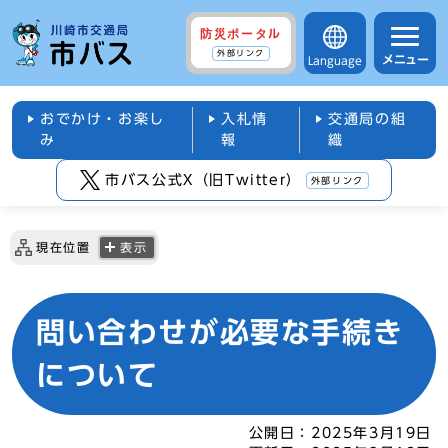
防災ポータル
外部リンク
メニュー
Language
おでかけ・お楽し
入札情
交通局の組
み
報
織
市バス公式X（旧Twitter）
外部リンク
現在位置
表示
問い合わせが必要な手続き
について
公開日：
2025年3月19日