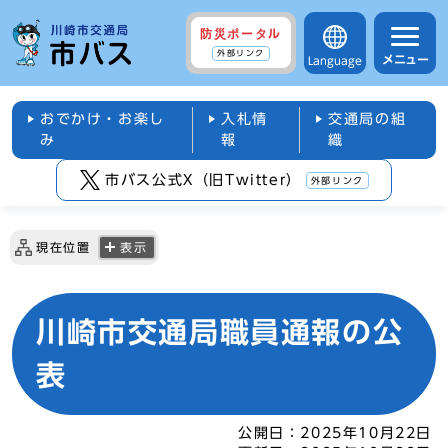
防災ポータル
外部リンク
メニュー
Language
おでかけ・お楽し
入札情
交通局の組
み
報
織
市バス公式X（旧Twitter）
外部リンク
現在位置
表示
川崎市交通局職員通報の公
表
公開日：
2025年10月22日