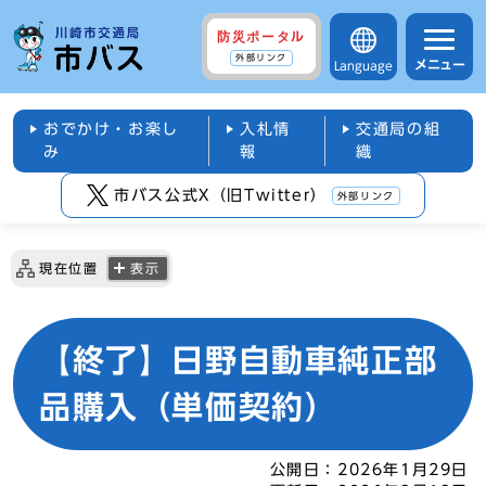
防災ポータル
外部リンク
メニュー
Language
おでかけ・お楽し
入札情
交通局の組
み
報
織
市バス公式X（旧Twitter）
外部リンク
現在位置
表示
【終了】日野自動車純正部
品購入（単価契約）
公開日：
2026年1月29日