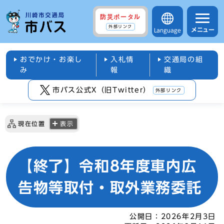
防災ポータル
外部リンク
メニュー
Language
おでかけ・お楽し
入札情
交通局の組
み
報
織
市バス公式X（旧Twitter）
外部リンク
現在位置
表示
【終了】令和8年度車内広
告物等取付・取外業務委託
公開日：
2026年2月3日