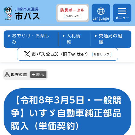
防災ポータル
外部リンク
メニュー
Language
おでかけ・お楽し
入札情
交通局の組
み
報
織
市バス公式X（旧Twitter）
外部リンク
現在位置
表示
【令和8年3月5日・一般競
争】いすゞ自動車純正部品
購入（単価契約）