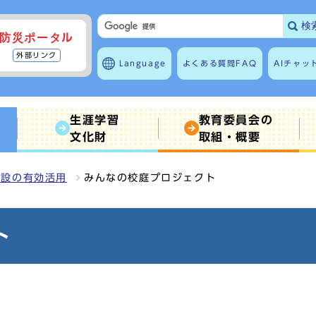
検
防災ポータル
外部リンク
Language
よくある質問
FAQ
AIチャッ
生涯学習
教育委員会の
文化財
取組・概要
施設の有効活用
みんなの校庭プロジェクト
ト