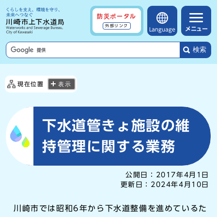
防災ポータル
外部リンク
メニュー
Language
検索
現在位置
表示
下水道管きょ施設の維
持管理に関する業務
公開日：
2017年4月1日
更新日：
2024年4月10日
川崎市では昭和6年から下水道整備を進めているた